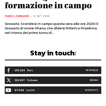
formazione in campo
FABIO LOMBARDI
-
12 SET 2018
Grosseto. Scenderà in campo questa sera alle ore 20,30 il
Grosseto di mister Miano, che sfiderà l'Atletico Piombino,
nel ritorno del primo turno di...
Stay in touch:
255,324
Fans
MI PIACE
128,657
Follower
SEGUI
97,058
Iscritti
ISCRIVITI