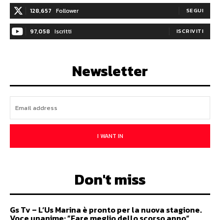
128,657
Follower
SEGUI
97,058
Iscritti
ISCRIVITI
Newsletter
I WANT IN
Don't miss
Gs Tv – L’Us Marina è pronto per la nuova stagione.
Voce unanime: ”Fare meglio dello scorso anno”