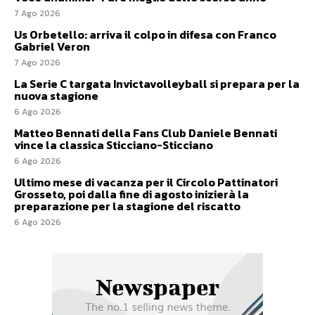
7 Ago 2026
Us Orbetello: arriva il colpo in difesa con Franco
Gabriel Veron
7 Ago 2026
La Serie C targata Invictavolleyball si prepara per la
nuova stagione
6 Ago 2026
Matteo Bennati della Fans Club Daniele Bennati
vince la classica Sticciano-Sticciano
6 Ago 2026
Ultimo mese di vacanza per il Circolo Pattinatori
Grosseto, poi dalla fine di agosto inizierà la
preparazione per la stagione del riscatto
6 Ago 2026