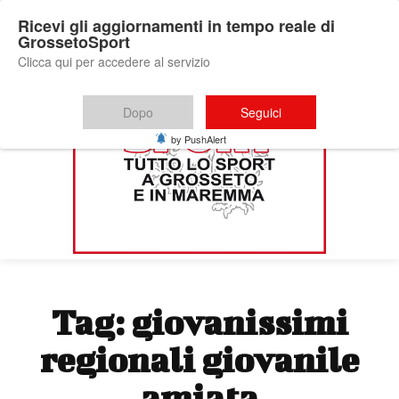
Ricevi gli aggiornamenti in tempo reale di
GrossetoSport
Clicca qui per accedere al servizio
Dopo
Seguici
by PushAlert
Tag:
giovanissimi
regionali giovanile
amiata