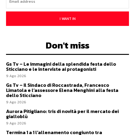
I WANT IN
Don't miss
Gs Tv – Le immagini della splendida festa dello
Sticciano e le interviste ai protagonisti
9 Ago 2026
Gs Tv – Il Sindaco di Roccastrada, Francesco
Limatola e l’assessore Elena Menghini alla festa
dello Sticciano
9 Ago 2026
Aurora Pitigliano: tris di novità per il mercato dei
gialloblù
9 Ago 2026
Termina 1 a 1 l’allenamento congiunto tra