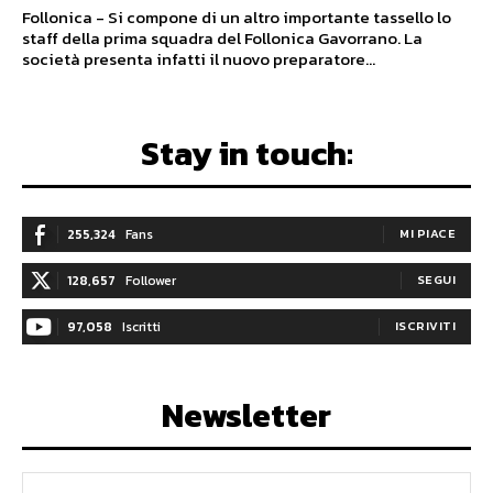
Follonica - Si compone di un altro importante tassello lo
staff della prima squadra del Follonica Gavorrano. La
società presenta infatti il nuovo preparatore...
Stay in touch:
255,324
Fans
MI PIACE
128,657
Follower
SEGUI
97,058
Iscritti
ISCRIVITI
Newsletter