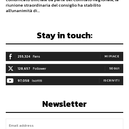
riunione straordinaria del consiglio ha stabilito
all'unanimità di...
Stay in touch:
255,324
Fans
MI PIACE
128,657
Follower
SEGUI
97,058
Iscritti
ISCRIVITI
Newsletter