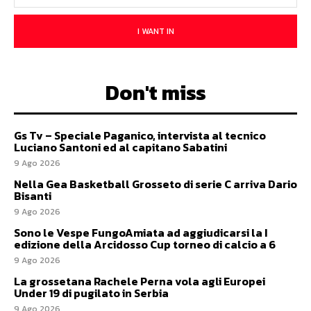
I WANT IN
Don't miss
Gs Tv – Speciale Paganico, intervista al tecnico
Luciano Santoni ed al capitano Sabatini
9 Ago 2026
Nella Gea Basketball Grosseto di serie C arriva Dario
Bisanti
9 Ago 2026
Sono le Vespe FungoAmiata ad aggiudicarsi la I
edizione della Arcidosso Cup torneo di calcio a 6
9 Ago 2026
La grossetana Rachele Perna vola agli Europei
Under 19 di pugilato in Serbia
9 Ago 2026