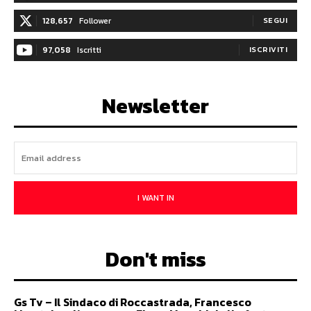
128,657
Follower
SEGUI
97,058
Iscritti
ISCRIVITI
Newsletter
I WANT IN
Don't miss
Gs Tv – Il Sindaco di Roccastrada, Francesco