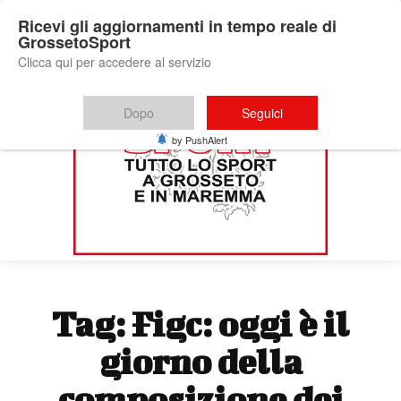
Ricevi gli aggiornamenti in tempo reale di
GrossetoSport
Clicca qui per accedere al servizio
Dopo
Seguici
by PushAlert
Tag:
Figc: oggi è il
giorno della
composizione dei