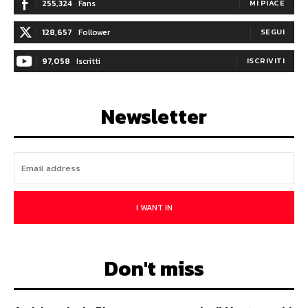
255,324
Fans
MI PIACE
128,657
Follower
SEGUI
97,058
Iscritti
ISCRIVITI
Newsletter
I WANT IN
Don't miss