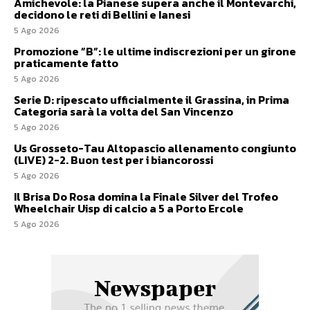
Amichevole: la Pianese supera anche il Montevarchi,
decidono le reti di Bellini e Ianesi
5 Ago 2026
Promozione ”B”: le ultime indiscrezioni per un girone
praticamente fatto
5 Ago 2026
Serie D: ripescato ufficialmente il Grassina, in Prima
Categoria sarà la volta del San Vincenzo
5 Ago 2026
Us Grosseto-Tau Altopascio allenamento congiunto
(LIVE) 2-2. Buon test per i biancorossi
5 Ago 2026
Il Brisa Do Rosa domina la Finale Silver del Trofeo
Wheelchair Uisp di calcio a 5 a Porto Ercole
5 Ago 2026