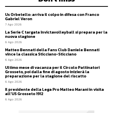
Us Orbetello: arriva il colpo in difesa con Franco
Gabriel Veron
7 Ago 2026
La Serie C targata Invictavolleyball si prepara per la
nuova stagione
6 Ago 2026
Matteo Bennati della Fans Club Daniele Bennati
vince la classica Sticciano-Sticciano
6 Ago 2026
Ultimo mese di vacanza per il Circolo Pattinatori
Grosseto, poi dalla fine di agosto inizierà la
preparazione per la stagione del riscatto
6 Ago 2026
Il presidente della Lega Pro Matteo Marani in visita
all’US Grosseto 1912
6 Ago 2026