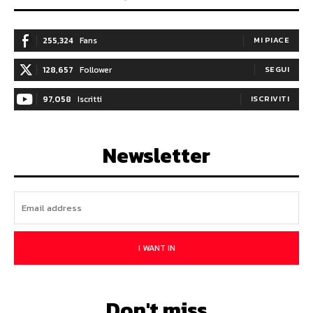
255,324
Fans
MI PIACE
128,657
Follower
SEGUI
97,058
Iscritti
ISCRIVITI
Newsletter
I WANT IN
Don't miss