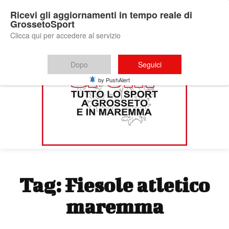
Ricevi gli aggiornamenti in tempo reale di
GrossetoSport
Clicca qui per accedere al servizio
Dopo
Seguici
by PushAlert
Tag:
Fiesole atletico
maremma