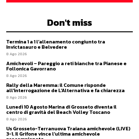
Don't miss
Termina 1 a 1 l’allenamento congiunto tra
Invictasauro e Belvedere
8 Ago 2026
Amichevoli – Pareggio a reti bianche tra Pianese e
Follonica Gavorrano
8 Ago 2026
Rally della Maremma: il Comune risponde
all’interrogazione de L’Alternativa e fa chiarezza
8 Ago 2026
Lunedì 10 Agosto Marina di Grosseto diventa il
centro di gravità del Beach Volley Toscano
8 Ago 2026
Us Grosseto-Terranuova Traiana amichevole (LIVE)
3-1. Il Grifone vince l’ultima amichevole