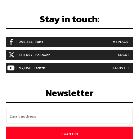
Stay in touch:
255,324
Fans
MI PIACE
128,657
Follower
SEGUI
97,058
Iscritti
ISCRIVITI
Newsletter
I WANT IN