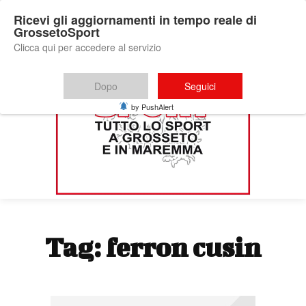
Ricevi gli aggiornamenti in tempo reale di
GrossetoSport
Clicca qui per accedere al servizio
Dopo
Seguici
by PushAlert
Tag:
ferron cusin