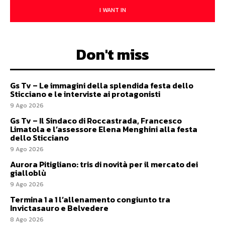
I WANT IN
Don't miss
Gs Tv – Le immagini della splendida festa dello
Sticciano e le interviste ai protagonisti
9 Ago 2026
Gs Tv – Il Sindaco di Roccastrada, Francesco
Limatola e l’assessore Elena Menghini alla festa
dello Sticciano
9 Ago 2026
Aurora Pitigliano: tris di novità per il mercato dei
gialloblù
9 Ago 2026
Termina 1 a 1 l’allenamento congiunto tra
Invictasauro e Belvedere
8 Ago 2026