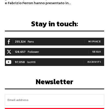
e Fabrizio Ferron hanno presentato in...
Stay in touch:
255,324
Fans
MI PIACE
128,657
Follower
SEGUI
97,058
Iscritti
ISCRIVITI
Newsletter