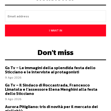
I WANT IN
Don't miss
Gs Tv – Le immagini della splendida festa dello
Sticciano e le interviste ai protagonisti
9 Ago 2026
Gs Tv – Il Sindaco di Roccastrada, Francesco
Limatola e l’assessore Elena Menghini alla festa
dello Sticciano
9 Ago 2026
Aurora Pitigliano: tris di novità per il mercato dei
gialloblù