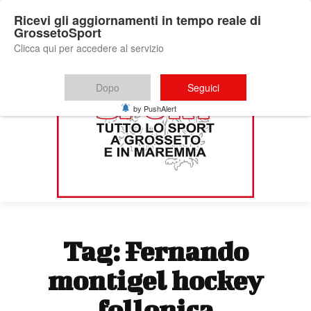
Ricevi gli aggiornamenti in tempo reale di
GrossetoSport
Clicca qui per accedere al servizio
Dopo
Seguici
by PushAlert
Tag:
Fernando
montigel hockey
follonica