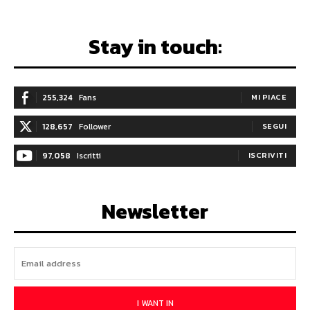
Stay in touch:
255,324
Fans
MI PIACE
128,657
Follower
SEGUI
97,058
Iscritti
ISCRIVITI
Newsletter
I WANT IN