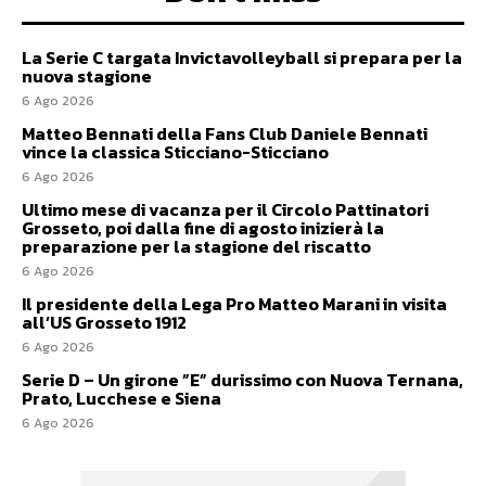
La Serie C targata Invictavolleyball si prepara per la
nuova stagione
6 Ago 2026
Matteo Bennati della Fans Club Daniele Bennati
vince la classica Sticciano-Sticciano
6 Ago 2026
Ultimo mese di vacanza per il Circolo Pattinatori
Grosseto, poi dalla fine di agosto inizierà la
preparazione per la stagione del riscatto
6 Ago 2026
Il presidente della Lega Pro Matteo Marani in visita
all’US Grosseto 1912
6 Ago 2026
Serie D – Un girone ”E” durissimo con Nuova Ternana,
Prato, Lucchese e Siena
6 Ago 2026