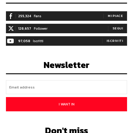
255,324
Fans
MI PIACE
128,657
Follower
SEGUI
97,058
Iscritti
ISCRIVITI
Newsletter
I WANT IN
Don't miss