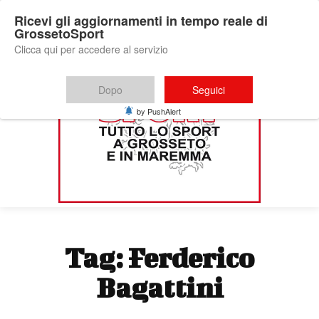
Ricevi gli aggiornamenti in tempo reale di
GrossetoSport
Clicca qui per accedere al servizio
Dopo
Seguici
by PushAlert
Tag:
Ferderico
Bagattini