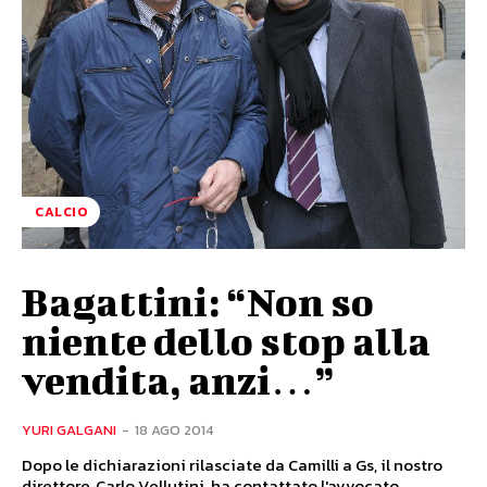
CALCIO
Bagattini: “Non so
niente dello stop alla
vendita, anzi…”
YURI GALGANI
-
18 AGO 2014
Dopo le dichiarazioni rilasciate da Camilli a Gs, il nostro
direttore, Carlo Vellutini, ha contattato l'avvocato