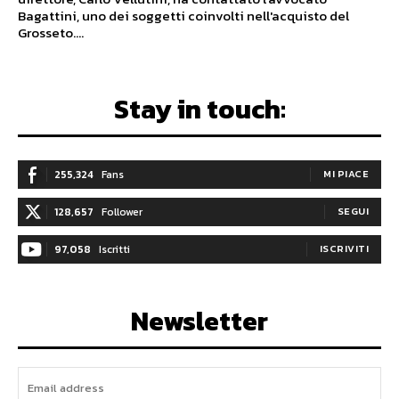
Bagattini, uno dei soggetti coinvolti nell'acquisto del
Grosseto....
Stay in touch:
255,324
Fans
MI PIACE
128,657
Follower
SEGUI
97,058
Iscritti
ISCRIVITI
Newsletter