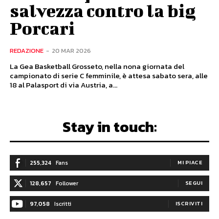
salvezza contro la big
Porcari
REDAZIONE
-
20 MAR 2026
La Gea Basketball Grosseto, nella nona giornata del
campionato di serie C femminile, è attesa sabato sera, alle
18 al Palasport di via Austria, a...
Stay in touch:
255,324
Fans
MI PIACE
128,657
Follower
SEGUI
97,058
Iscritti
ISCRIVITI