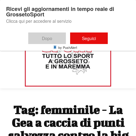
Ricevi gli aggiornamenti in tempo reale di
GrossetoSport
Clicca qui per accedere al servizio
Dopo
Seguici
by PushAlert
Tag:
femminile - La
Gea a caccia di punti
salvezza contro la big