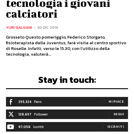
tecnologia i giovani
calciatori
YURI GALGANI
-
30 DIC 2019
Grosseto Questo pomeriggio, Federico Storgato,
fisioterapista della Juventus, farà visita al centro sportivo
di Roselle. Infatti, verso le 15.30, con l’utilizzo della
tecnologia, valuterà...
Stay in touch:
255,324
Fans
MI PIACE
128,657
Follower
SEGUI
97,058
Iscritti
ISCRIVITI