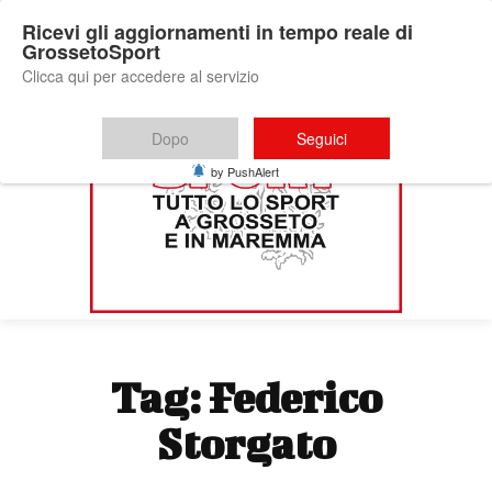
Ricevi gli aggiornamenti in tempo reale di
GrossetoSport
Clicca qui per accedere al servizio
Dopo
Seguici
by PushAlert
Tag:
Federico
Storgato