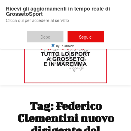
Ricevi gli aggiornamenti in tempo reale di
GrossetoSport
Clicca qui per accedere al servizio
Dopo
Seguici
by PushAlert
Tag:
Federico
Clementini nuovo
dirigente del