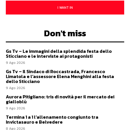
I WANT IN
Don't miss
Gs Tv – Le immagini della splendida festa dello
Sticciano e le interviste ai protagonisti
9 Ago 2026
Gs Tv – Il Sindaco di Roccastrada, Francesco
Limatola e l’assessore Elena Menghini alla festa
dello Sticciano
9 Ago 2026
Aurora Pitigliano: tris di novità per il mercato dei
gialloblù
9 Ago 2026
Termina 1 a 1 l’allenamento congiunto tra
Invictasauro e Belvedere
8 Ago 2026