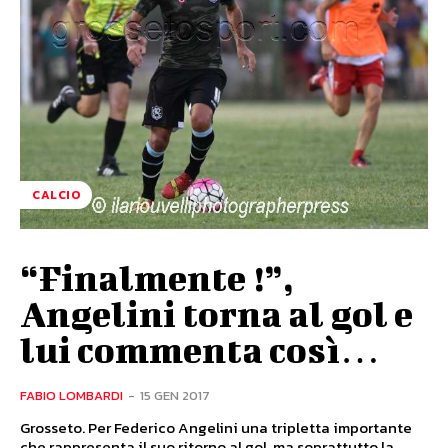
CALCIO
“Finalmente !”,
Angelini torna al gol e
lui commenta così…
FABIO LOMBARDI
-
15 GEN 2017
Grosseto. Per Federico Angelini una tripletta importante
che rappresenta il suo ritorno al gol, ma soprattutto la