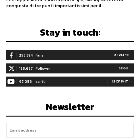
conquista di tre punti importantissimi per il...
Stay in touch:
255,324
Fans
MI PIACE
128,657
Follower
SEGUI
97,058
Iscritti
ISCRIVITI
Newsletter