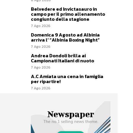
Belvedere ed Invictasauro in
campo per il primo allenamento
congiunto della stagione
7 Ago 2026
Domenica 9 Agosto ad Albinia
arriva l’ “Albinia Boxing Night”
7 Ago 2026
Andrea Dondoli brilla ai
Campionati Italiani di nuoto
7 Ago 2026
A.C Amiata una cena in famiglia
per ripartire!
7 Ago 2026