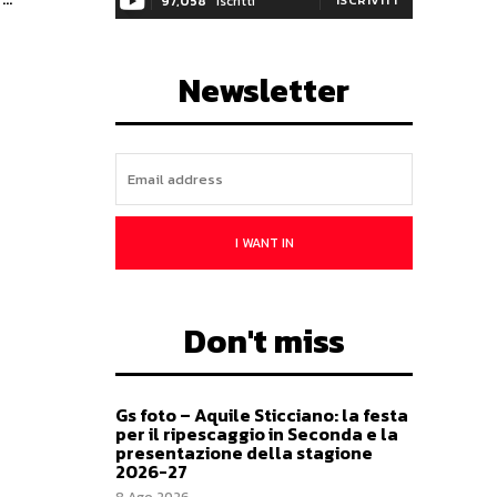
97,058
Iscritti
Newsletter
I WANT IN
Don't miss
Gs foto – Aquile Sticciano: la festa
per il ripescaggio in Seconda e la
presentazione della stagione
2026-27
8 Ago 2026