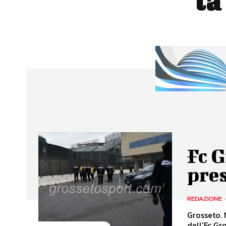
la
Fc G
pres
REDAZIONE
Grosseto. 
dell'Fc Gro