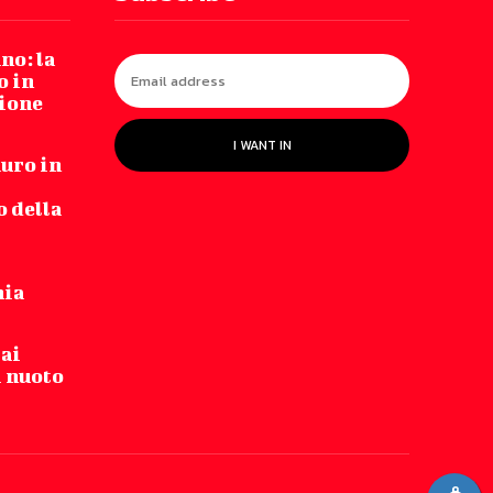
no: la
o in
zione
I WANT IN
auro in
 della
nia
 ai
i nuoto