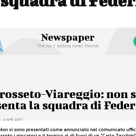
 squadra di Feder
rosseto-Viareggio: non s
enta la squadra di Feder
-
2 APR 2017
Non si sono presentati come annunciato nel comunicato uffic
sseto i giocatori e il tecnico al di fuori di un "Carlo Zecchini".