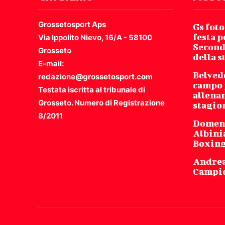
Grossetosport Aps
Gs foto
festa p
Via Ippolito Nievo, 16/A - 58100
Second
Grosseto
della 
E-mail:
Belved
redazione@grossetosport.com
campo 
Testata iscritta al tribunale di
allena
Grosseto. Numero di Registrazione
stagio
8/2011
Domeni
Albinia
Boxing
Andrea
Campio