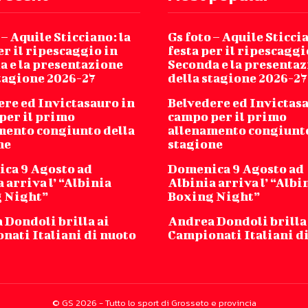
 – Aquile Sticciano: la
Gs foto – Aquile Sticcia
er il ripescaggio in
festa per il ripescaggi
a e la presentazione
Seconda e la presenta
stagione 2026-27
della stagione 2026-27
ere ed Invictasauro in
Belvedere ed Invictas
per il primo
campo per il primo
mento congiunto della
allenamento congiunto
ne
stagione
ca 9 Agosto ad
Domenica 9 Agosto ad
 arriva l’ “Albinia
Albinia arriva l’ “Albi
 Night”
Boxing Night”
 Dondoli brilla ai
Andrea Dondoli brilla
nati Italiani di nuoto
Campionati Italiani d
© GS 2026 - Tutto lo sport di Grosseto e provincia