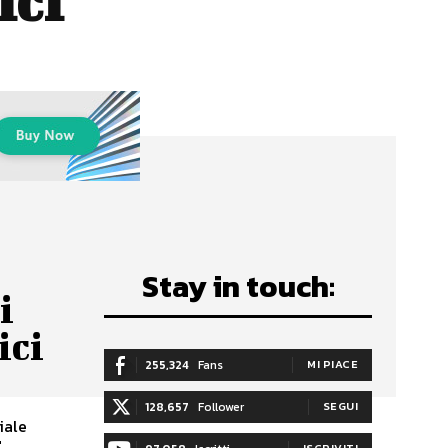
ici
Stay in touch:
i
ici
255,324
Fans
MI PIACE
128,657
Follower
SEGUI
iale
..
ISCRIVITI