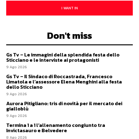
I WANT IN
Don't miss
Gs Tv – Le immagini della splendida festa dello
Sticciano e le interviste ai protagonisti
9 Ago 2026
Gs Tv – Il Sindaco di Roccastrada, Francesco
Limatola e l’assessore Elena Menghini alla festa
dello Sticciano
9 Ago 2026
Aurora Pitigliano: tris di novità per il mercato dei
gialloblù
9 Ago 2026
Termina 1 a 1 l’allenamento congiunto tra
Invictasauro e Belvedere
8 Ago 2026