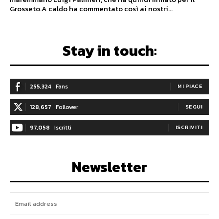
Grosseto.A caldo ha commentato così ai nostri...
Stay in touch:
255,324
Fans
MI PIACE
128,657
Follower
SEGUI
97,058
Iscritti
ISCRIVITI
Newsletter