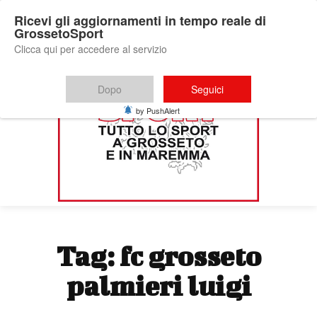
Ricevi gli aggiornamenti in tempo reale di
GrossetoSport
Clicca qui per accedere al servizio
Dopo
Seguici
by PushAlert
Tag:
fc grosseto
palmieri luigi