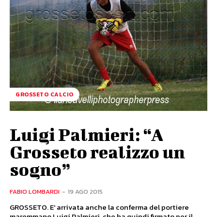
GROSSETO CALCIO
Luigi Palmieri: “A
Grosseto realizzo un
sogno”
FABIO LOMBARDI
-
19 AGO 2015
GROSSETO. E' arrivata anche la conferma del portiere
maremmano Luigi Palmieri, che ha quindi firmato per il