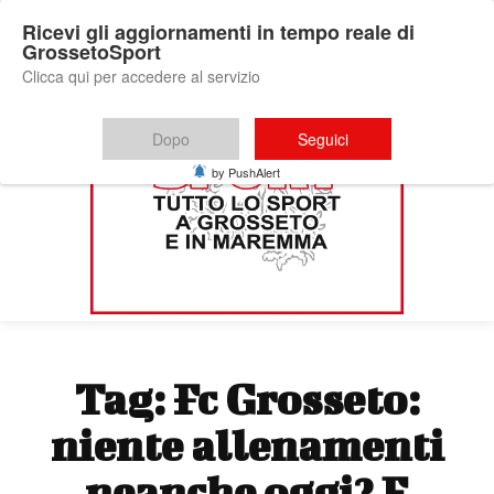
Ricevi gli aggiornamenti in tempo reale di
GrossetoSport
Clicca qui per accedere al servizio
Dopo
Seguici
by PushAlert
Tag:
Fc Grosseto:
niente allenamenti
neanche oggi? E