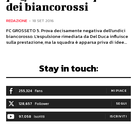
dei biancorossi
REDAZIONE
-
18 SET 2016
FC GROSSETO 5. Prova decisamente negativa dell'undici
biancorosso. L'espulsione rimediata da Del Duca influisce
sulla prestazione, ma la squadra è apparsa priva di idee...
Stay in touch:
255,324
Fans
MI PIACE
128,657
Follower
SEGUI
97,058
Iscritti
ISCRIVITI