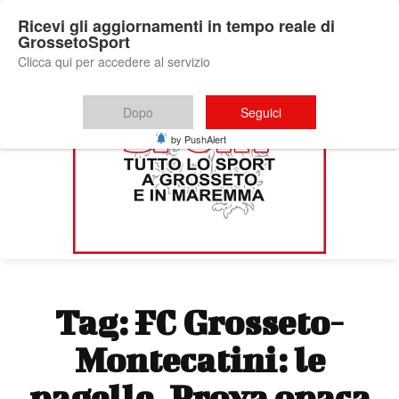
Ricevi gli aggiornamenti in tempo reale di
GrossetoSport
Clicca qui per accedere al servizio
Dopo
Seguici
by PushAlert
Tag:
FC Grosseto-
Montecatini: le
pagelle. Prova opaca