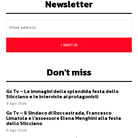
Newsletter
I WANT IN
Don't miss
Gs Tv – Le immagini della splendida festa dello
Sticciano e le interviste ai protagonisti
9 Ago 2026
Gs Tv – Il Sindaco di Roccastrada, Francesco
Limatola e l’assessore Elena Menghini alla festa
dello Sticciano
9 Ago 2026