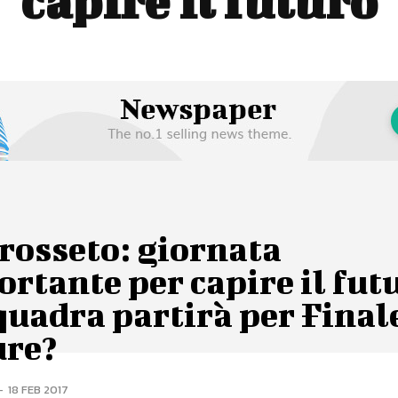
capire il futuro
rosseto: giornata
rtante per capire il fut
quadra partirà per Final
ure?
-
18 FEB 2017