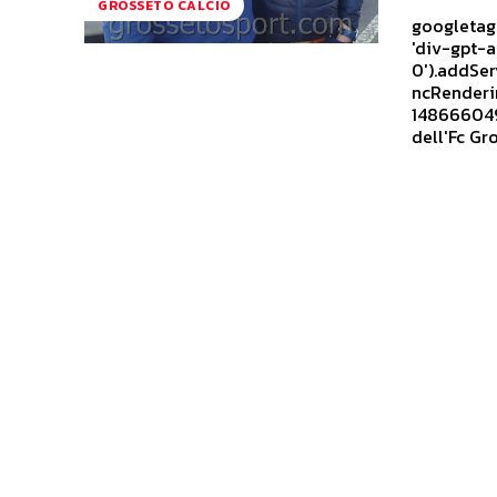
GROSSETO CALCIO
googletag.
'div-gpt-
0').addSer
ncRenderin
1486660499
dell'Fc Gro