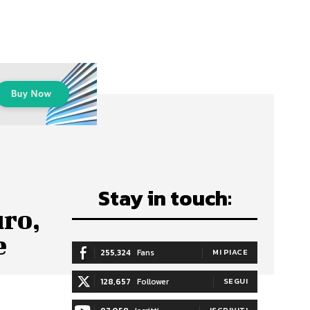
Stay in touch:
uro,
e
255,324
Fans
MI PIACE
128,657
Follower
SEGUI
ISCRIVITI