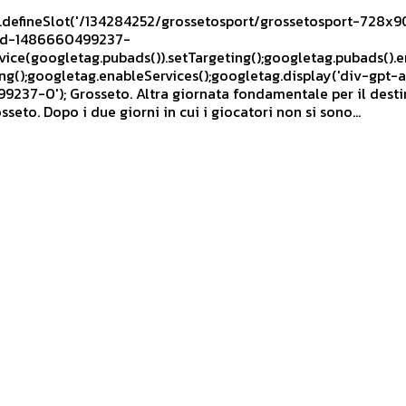
defineSlot('/134284252/grossetosport/grossetosport-728x90-b
ad-1486660499237-
vice(googletag.pubads()).setTargeting();googletag.pubads().
g();googletag.enableServices();googletag.display('div-gpt-
237-0'); Grosseto. Altra giornata fondamentale per il dest
sseto. Dopo i due giorni in cui i giocatori non si sono...