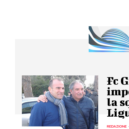
Fc G
impo
la s
Lig
REDAZIONE