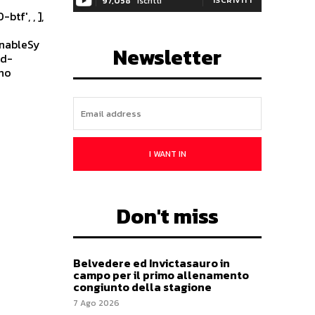
97,058
Iscritti
tf', , ],
enableSy
Newsletter
ad-
ino
I WANT IN
Don't miss
Belvedere ed Invictasauro in
campo per il primo allenamento
congiunto della stagione
7 Ago 2026