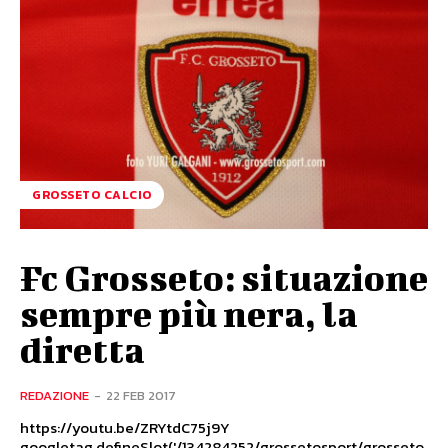
GROSSETO CALCIO
Fc Grosseto: situazione
sempre più nera, la
diretta
REDAZIONE
-
22 FEB 2017
https://youtu.be/ZRYtdC75j9Y
googletag.defineSlot('/134284252/grossetosport/grosseto