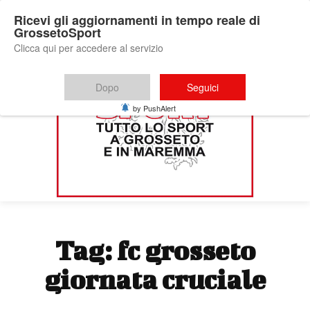
Ricevi gli aggiornamenti in tempo reale di
GrossetoSport
Clicca qui per accedere al servizio
Dopo
Seguici
by PushAlert
Tag:
fc grosseto
giornata cruciale