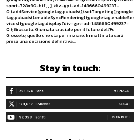
sport-728x90-btf', , ], 'div-gpt-ad-1486660499237-
0').addService(googletag.pubads()).setTargeting();google
tag.pubads().enableSyncRendering();googletag.enableSer
vices();googletag.display('div-gpt-ad-1486660499237-
0'); Grosseto. Giornata cruciale per il futuro dell'Fc
Grosseto, quello che sta per iniziare. In mattinata sarà
presa una decisione definitiva...
Stay in touch:
255,324
Fans
MI PIACE
128,657
Follower
SEGUI
97,058
Iscritti
ISCRIVITI