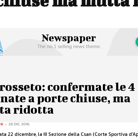
chiuse ma multa 
rosseto: confermate le 4
nate a porte chiuse, ma
ta ridotta
NI
-
28 DIC 2016
ta 22 dicembre, la III Sezione della Csan (Corte Sportiva d'A