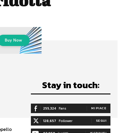
ridotta
Stay in touch:
255,324
Fans
MI PIACE
128,657
Follower
SEGUI
ppello
ISCRIVITI