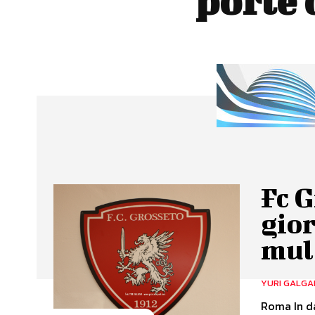
porte 
Fc G
gior
mul
YURI GALGA
Roma In da