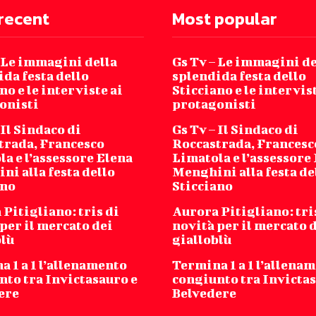
recent
Most popular
– Le immagini della
Gs Tv – Le immagini de
da festa dello
splendida festa dello
no e le interviste ai
Sticciano e le intervist
onisti
protagonisti
 Il Sindaco di
Gs Tv – Il Sindaco di
trada, Francesco
Roccastrada, Francesc
a e l’assessore Elena
Limatola e l’assessore
i alla festa dello
Menghini alla festa de
ano
Sticciano
Pitigliano: tris di
Aurora Pitigliano: tri
per il mercato dei
novità per il mercato 
blù
gialloblù
 1 a 1 l’allenamento
Termina 1 a 1 l’allena
nto tra Invictasauro e
congiunto tra Invictas
ere
Belvedere