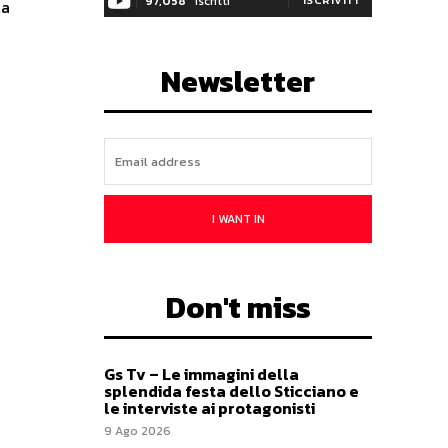
97,058
Iscritti
la
Newsletter
I WANT IN
Don't miss
Gs Tv – Le immagini della
splendida festa dello Sticciano e
le interviste ai protagonisti
9 Ago 2026