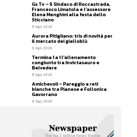
Gs Tv – Il Sindaco di Roccastrada,
Francesco Limatola e l’assessore
Elena Menghini alla festa dello
Sticciano
9 Ago 2026
Aurora Pitigliano: tris di novità per
il mercato dei gialloblù
9 Ago 2026
Termina 1 a 1 l’allenamento
congiunto tra Invictasauro e
Belvedere
8 Ago 2026
Amichevoli – Pareggio a reti
bianche tra Pianese e Follonica
Gavorrano
8 Ago 2026