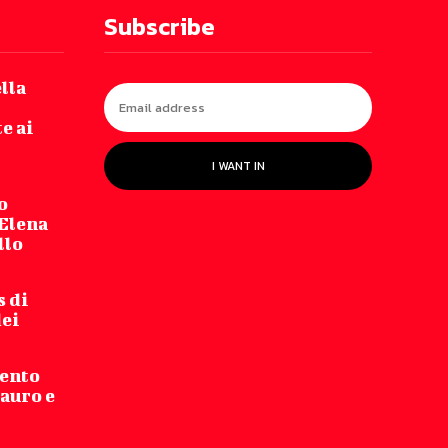
Subscribe
lla
e ai
I WANT IN
o
 Elena
llo
s di
dei
mento
auro e