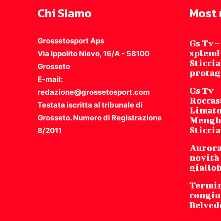
Chi SIamo
Most 
Grossetosport Aps
Gs Tv 
splendi
Via Ippolito Nievo, 16/A - 58100
Sticcia
Grosseto
protag
E-mail:
Gs Tv –
redazione@grossetosport.com
Roccas
Testata iscritta al tribunale di
Limatol
Grosseto. Numero di Registrazione
Menghin
Sticci
8/2011
Aurora 
novità 
giallo
Termina
congiu
Belved