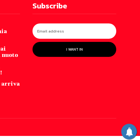
Subscribe
nia
 ai
I WANT IN
i nuoto
!
 arriva