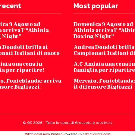
recent
Most popular
ca 9 Agosto ad
Domenica 9 Agosto ad
 arriva l’ “Albinia
Albinia arriva l’ “Albi
 Night”
Boxing Night”
 Dondoli brilla ai
Andrea Dondoli brilla
nati Italiani di nuoto
Campionati Italiani d
iata una cena in
A.C Amiata una cena in
a per ripartire!
famiglia per ripartire
o, Fonteblanda: arriva
Mercato, Fonteblanda:
nsore Bigliazzi
il difensore Bigliazzi
© GS 2026 - Tutto lo sport di Grosseto e provincia
WP2Social Auto Publish
Powered By :
XYZScripts.com