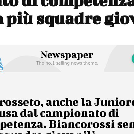
to di competenza
 più squadre gio
rosseto, anche la Junior
usa dal campionato di
petenza. Biancorossi se