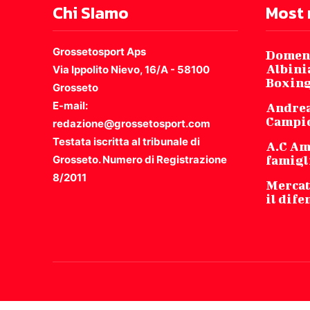
Chi SIamo
Most 
Grossetosport Aps
Domeni
Albinia
Via Ippolito Nievo, 16/A - 58100
Boxing
Grosseto
E-mail:
Andrea
Campio
redazione@grossetosport.com
Testata iscritta al tribunale di
A.C Am
Grosseto. Numero di Registrazione
famigli
8/2011
Mercat
il dife