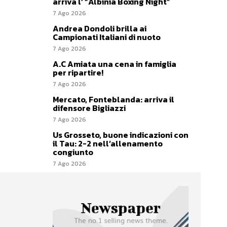
arriva l’ “Albinia Boxing Night”
7 Ago 2026
Andrea Dondoli brilla ai
Campionati Italiani di nuoto
7 Ago 2026
A.C Amiata una cena in famiglia
per ripartire!
7 Ago 2026
Mercato, Fonteblanda: arriva il
difensore Bigliazzi
7 Ago 2026
Us Grosseto, buone indicazioni con
il Tau: 2-2 nell’allenamento
congiunto
7 Ago 2026