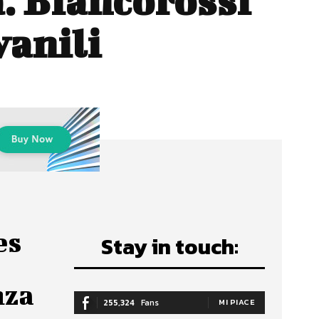
. Biancorossi
vanili
es
Stay in touch:
nza
255,324
Fans
MI PIACE