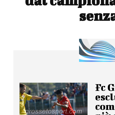
dal campiona
senza
Fc G
escl
com