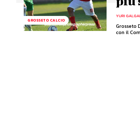
più 
YURI GALGA
GROSSETO CALCIO
Grosseto D
con il Com