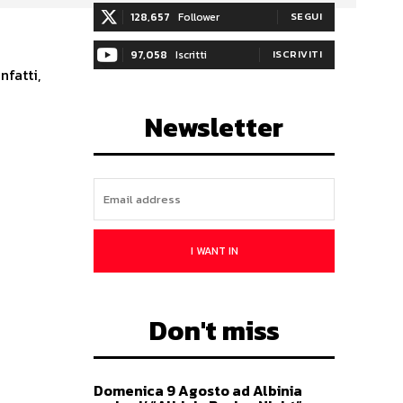
128,657
Follower
SEGUI
97,058
Iscritti
ISCRIVITI
nfatti,
Newsletter
I WANT IN
Don't miss
Domenica 9 Agosto ad Albinia