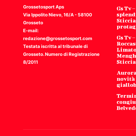
Grossetosport Aps
Gs Tv 
splendi
Via Ippolito Nievo, 16/A - 58100
Sticcia
Grosseto
protag
E-mail:
Gs Tv –
redazione@grossetosport.com
Roccas
Testata iscritta al tribunale di
Limatol
Grosseto. Numero di Registrazione
Menghin
Sticci
8/2011
Aurora 
novità 
giallo
Termina
congiu
Belved