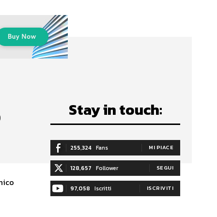
Stay in touch:
o
255,324
Fans
MI PIACE
128,657
Follower
SEGUI
cnico
97,058
Iscritti
ISCRIVITI