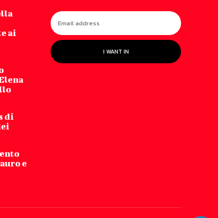
lla
e ai
I WANT IN
o
 Elena
llo
s di
dei
mento
auro e