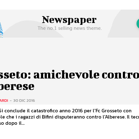
sseto: amichevole contr
berese
ARDI
-
30 DIC 2016
Si conclude il catastrofico anno 2016 per l'Fc Grosseto con
le che i ragazzi di Bifini disputeranno contro l'Alberese. Il te
o dopo il...