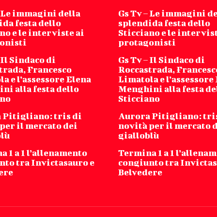
– Le immagini della
Gs Tv – Le immagini de
da festa dello
splendida festa dello
no e le interviste ai
Sticciano e le intervist
onisti
protagonisti
 Il Sindaco di
Gs Tv – Il Sindaco di
trada, Francesco
Roccastrada, Francesc
a e l’assessore Elena
Limatola e l’assessore
i alla festa dello
Menghini alla festa de
ano
Sticciano
Pitigliano: tris di
Aurora Pitigliano: tri
per il mercato dei
novità per il mercato 
blù
gialloblù
 1 a 1 l’allenamento
Termina 1 a 1 l’allena
nto tra Invictasauro e
congiunto tra Invictas
ere
Belvedere