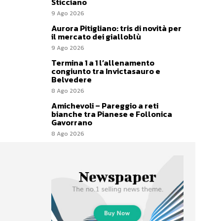
Sticciano
9 Ago 2026
Aurora Pitigliano: tris di novità per
il mercato dei gialloblù
9 Ago 2026
Termina 1 a 1 l’allenamento
congiunto tra Invictasauro e
Belvedere
8 Ago 2026
Amichevoli – Pareggio a reti
bianche tra Pianese e Follonica
Gavorrano
8 Ago 2026