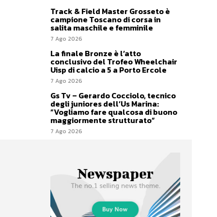
Track & Field Master Grosseto è
campione Toscano di corsa in
salita maschile e femminile
7 Ago 2026
La finale Bronze è l’atto
conclusivo del Trofeo Wheelchair
Uisp di calcio a 5 a Porto Ercole
7 Ago 2026
Gs Tv – Gerardo Cocciolo, tecnico
degli juniores dell’Us Marina:
”Vogliamo fare qualcosa di buono
maggiormente strutturato”
7 Ago 2026