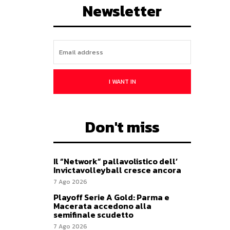
Newsletter
I WANT IN
Don't miss
Il “Network” pallavolistico dell’
Invictavolleyball cresce ancora
7 Ago 2026
Playoff Serie A Gold: Parma e
Macerata accedono alla
semifinale scudetto
7 Ago 2026