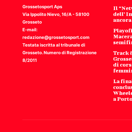
Grossetosport Aps
Il “Ne
dell’ I
Via Ippolito Nievo, 16/A - 58100
ancora
Grosseto
E-mail:
Playoff
Macera
redazione@grossetosport.com
semifi
Testata iscritta al tribunale di
Grosseto. Numero di Registrazione
Track 
Grosse
8/2011
di cors
femmi
La fina
conclu
Wheelch
a Port