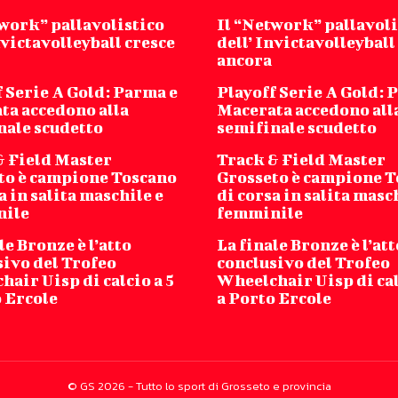
twork” pallavolistico
Il “Network” pallavoli
nvictavolleyball cresce
dell’ Invictavolleyball
ancora
 Serie A Gold: Parma e
Playoff Serie A Gold: 
ta accedono alla
Macerata accedono all
nale scudetto
semifinale scudetto
& Field Master
Track & Field Master
to è campione Toscano
Grosseto è campione 
a in salita maschile e
di corsa in salita masc
nile
femminile
le Bronze è l’atto
La finale Bronze è l’att
sivo del Trofeo
conclusivo del Trofeo
air Uisp di calcio a 5
Wheelchair Uisp di cal
o Ercole
a Porto Ercole
© GS 2026 - Tutto lo sport di Grosseto e provincia