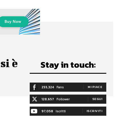
si è
Stay in touch:
255,324
Fans
MI PIACE
128,657
Follower
SEGUI
97,058
Iscritti
ISCRIVITI
e