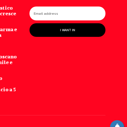
stico
 cresce
Parma e
I WANT IN
a
Toscano
hile e
o
cio a 5