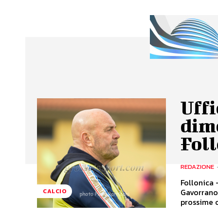
Uffi
dime
Fol
REDAZIONE
Follonica 
Gavorrano.
CALCIO
prossime o