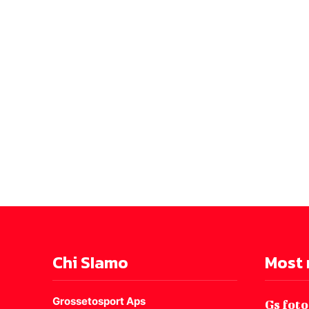
Chi SIamo
Most 
Grossetosport Aps
Gs foto