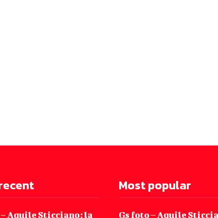
recent
Most popular
 – Aquile Sticciano: la
Gs foto – Aquile Sticcia