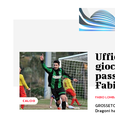
Uffi
gioc
pass
Fabi
FABIO LOMB
CALCIO
GROSSETO. 
Dragoni ha