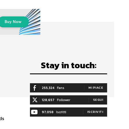
Stay in touch:
255,324
Fans
MI PIACE
128,657
Follower
SEGUI
97,058
Iscritti
ISCRIVITI
ds