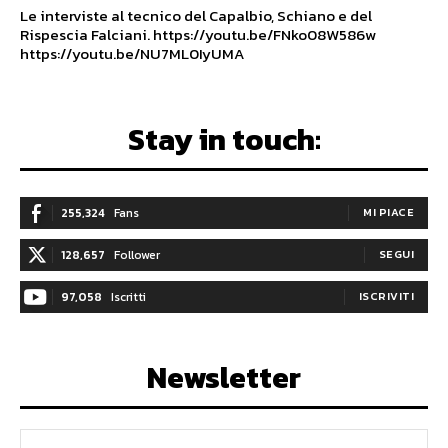
Le interviste al tecnico del Capalbio, Schiano e del
Rispescia Falciani. https://youtu.be/FNko08W586w
https://youtu.be/NU7ML0IyUMA
Stay in touch:
255,324
Fans
MI PIACE
128,657
Follower
SEGUI
97,058
Iscritti
ISCRIVITI
Newsletter