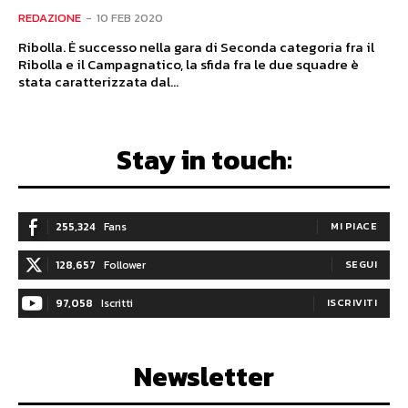
REDAZIONE
-
10 FEB 2020
Ribolla. Ė successo nella gara di Seconda categoria fra il
Ribolla e il Campagnatico, la sfida fra le due squadre è
stata caratterizzata dal...
Stay in touch:
255,324
Fans
MI PIACE
128,657
Follower
SEGUI
97,058
Iscritti
ISCRIVITI
Newsletter