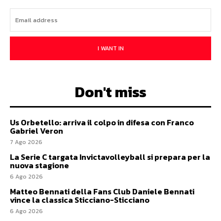
I WANT IN
Don't miss
Us Orbetello: arriva il colpo in difesa con Franco
Gabriel Veron
7 Ago 2026
La Serie C targata Invictavolleyball si prepara per la
nuova stagione
6 Ago 2026
Matteo Bennati della Fans Club Daniele Bennati
vince la classica Sticciano-Sticciano
6 Ago 2026