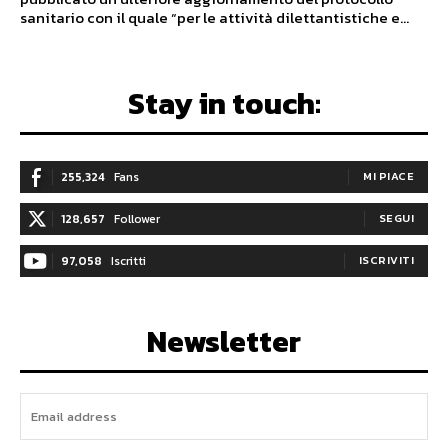
sanitario con il quale “per le attività dilettantistiche e...
Stay in touch:
255,324
Fans
MI PIACE
128,657
Follower
SEGUI
97,058
Iscritti
ISCRIVITI
Newsletter