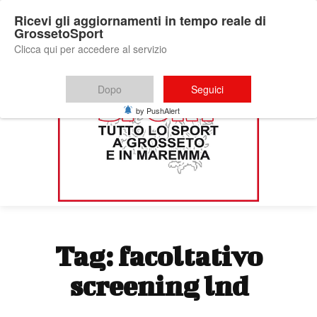
Ricevi gli aggiornamenti in tempo reale di
GrossetoSport
Clicca qui per accedere al servizio
Dopo
Seguici
by PushAlert
Tag:
facoltativo
screening lnd