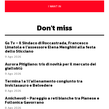
I WANT IN
Don't miss
Gs Tv – Il Sindaco di Roccastrada, Francesco
Limatola e l’assessore Elena Menghini alla festa
dello Sticciano
9 Ago 2026
Aurora Pitigliano: tris di novità per il mercato dei
gialloblù
9 Ago 2026
Termina 1 a 1 l’allenamento congiunto tra
Invictasauro e Belvedere
8 Ago 2026
Amichevoli – Pareggio a reti bianche tra Pianese e
Follonica Gavorrano
8 Ago 2026