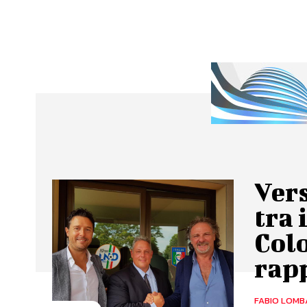
Vers
tra 
Colo
rapp
FABIO LOMB