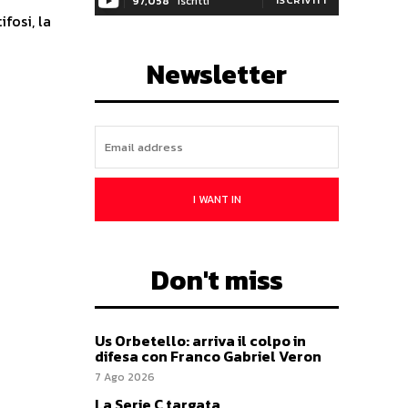
97,058
Iscritti
fosi, la
Newsletter
I WANT IN
Don't miss
Us Orbetello: arriva il colpo in
difesa con Franco Gabriel Veron
7 Ago 2026
La Serie C targata