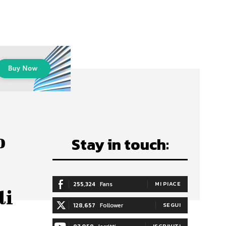
o
Stay in touch:
255,324
Fans
MI PIACE
li
128,657
Follower
SEGUI
ISCRIVITI