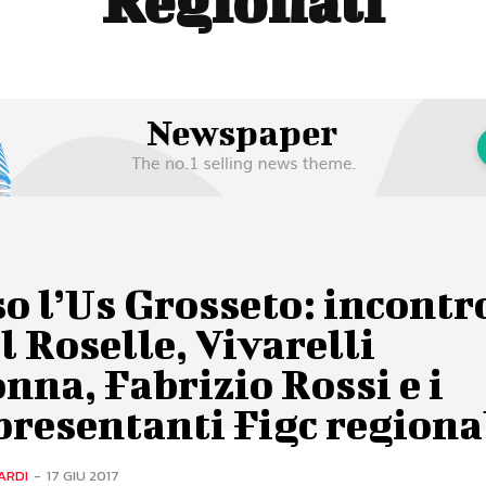
Regionali
o l’Us Grosseto: incontr
il Roselle, Vivarelli
nna, Fabrizio Rossi e i
resentanti Figc regiona
ARDI
-
17 GIU 2017