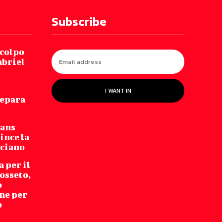
Subscribe
 colpo
abriel
I WANT IN
repara
Fans
ince la
cciano
 per il
osseto,
o
ne per
o