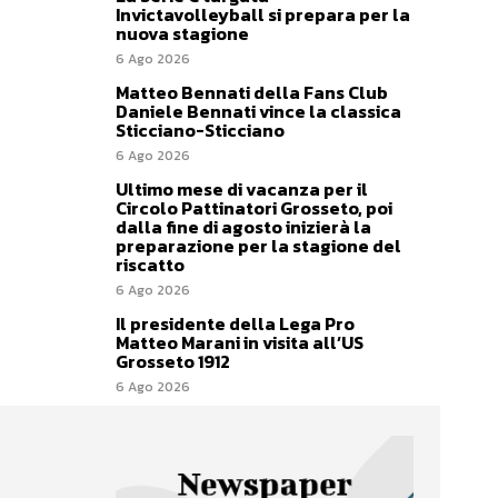
Invictavolleyball si prepara per la
nuova stagione
6 Ago 2026
Matteo Bennati della Fans Club
Daniele Bennati vince la classica
Sticciano-Sticciano
6 Ago 2026
Ultimo mese di vacanza per il
Circolo Pattinatori Grosseto, poi
dalla fine di agosto inizierà la
preparazione per la stagione del
riscatto
6 Ago 2026
Il presidente della Lega Pro
Matteo Marani in visita all’US
Grosseto 1912
6 Ago 2026