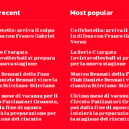
recent
Most popular
tello: arriva il colpo
Us Orbetello: arriva il
sa con Franco Gabriel
in difesa con Franco G
Veron
e C targata
La Serie C targata
volleyball si prepara
Invictavolleyball si p
 nuova stagione
per la nuova stagione
 Bennati della Fans
Matteo Bennati della 
niele Bennati vince la
Club Daniele Bennati v
a Sticciano-Sticciano
classica Sticciano-Sti
mese di vacanza per il
Ultimo mese di vacanza
o Pattinatori Grosseto,
Circolo Pattinatori Gr
la fine di agosto
poi dalla fine di agost
rà la preparazione per
inizierà la preparazio
ione del riscatto
la stagione del riscatt