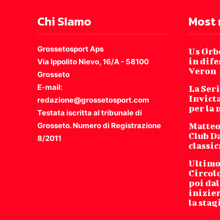
Chi SIamo
Most 
Grossetosport Aps
Us Orbe
in dife
Via Ippolito Nievo, 16/A - 58100
Veron
Grosseto
E-mail:
La Seri
Invicta
redazione@grossetosport.com
per la
Testata iscritta al tribunale di
Grosseto. Numero di Registrazione
Matteo
Club Da
8/2011
classic
Ultimo 
Circol
poi dal
inizie
la stag