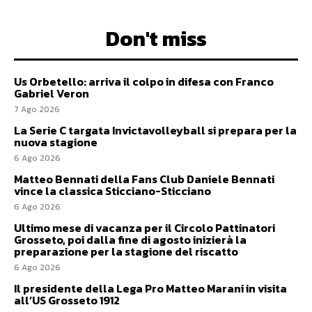
Don't miss
Us Orbetello: arriva il colpo in difesa con Franco
Gabriel Veron
7 Ago 2026
La Serie C targata Invictavolleyball si prepara per la
nuova stagione
6 Ago 2026
Matteo Bennati della Fans Club Daniele Bennati
vince la classica Sticciano-Sticciano
6 Ago 2026
Ultimo mese di vacanza per il Circolo Pattinatori
Grosseto, poi dalla fine di agosto inizierà la
preparazione per la stagione del riscatto
6 Ago 2026
Il presidente della Lega Pro Matteo Marani in visita
all’US Grosseto 1912