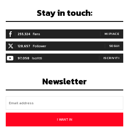
Stay in touch:
255,324
Fans
MI PIACE
128,657
Follower
SEGUI
97,058
Iscritti
ISCRIVITI
Newsletter
I WANT IN