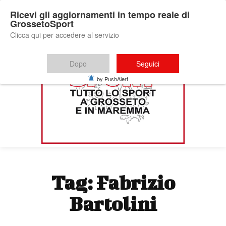
Ricevi gli aggiornamenti in tempo reale di
GrossetoSport
Clicca qui per accedere al servizio
Dopo
Seguici
by PushAlert
Tag:
Fabrizio
Bartolini