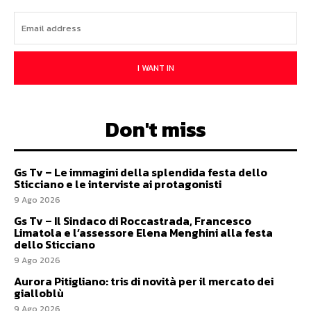
I WANT IN
Don't miss
Gs Tv – Le immagini della splendida festa dello
Sticciano e le interviste ai protagonisti
9 Ago 2026
Gs Tv – Il Sindaco di Roccastrada, Francesco
Limatola e l’assessore Elena Menghini alla festa
dello Sticciano
9 Ago 2026
Aurora Pitigliano: tris di novità per il mercato dei
gialloblù
9 Ago 2026