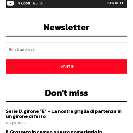
97,058
Iscritti
ISCRIVITI
Newsletter
I WANT IN
Don't miss
Serie D, girone ”E” – La nostra griglia di partenza in
un girone di ferro
8 Ago 2026
Il Grosseto in campo questo pomeriggio in