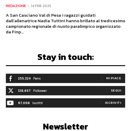
REDAZIONE
-
14 FEB 2025
A San Casciano Val di Pesa i ragazzi guidati
dall’allenatrice Nadia Tuttini hanno brillato al tredicesimo
campionato regionale di nuoto paralimpico organizzato
da Finp...
Stay in touch:
255,324
Fans
MI PIACE
128,657
Follower
SEGUI
97,058
Iscritti
ISCRIVITI
Newsletter