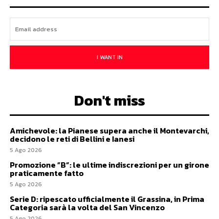
I WANT IN
Don't miss
Amichevole: la Pianese supera anche il Montevarchi,
decidono le reti di Bellini e Ianesi
5 Ago 2026
Promozione ”B”: le ultime indiscrezioni per un girone
praticamente fatto
5 Ago 2026
Serie D: ripescato ufficialmente il Grassina, in Prima
Categoria sarà la volta del San Vincenzo
5 Ago 2026