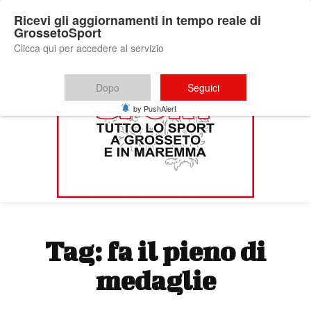
Ricevi gli aggiornamenti in tempo reale di
GrossetoSport
Clicca qui per accedere al servizio
Dopo
Seguici
by PushAlert
Tag:
fa il pieno di
medaglie