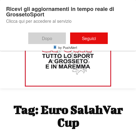
Ricevi gli aggiornamenti in tempo reale di
GrossetoSport
Clicca qui per accedere al servizio
Dopo
Seguici
by PushAlert
Tag:
Euro SalahVar
Cup