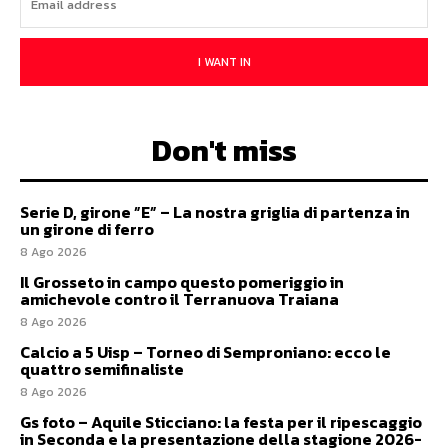
I WANT IN
Don't miss
Serie D, girone ”E” – La nostra griglia di partenza in
un girone di ferro
8 Ago 2026
Il Grosseto in campo questo pomeriggio in
amichevole contro il Terranuova Traiana
8 Ago 2026
Calcio a 5 Uisp – Torneo di Semproniano: ecco le
quattro semifinaliste
8 Ago 2026
Gs foto – Aquile Sticciano: la festa per il ripescaggio
in Seconda e la presentazione della stagione 2026-