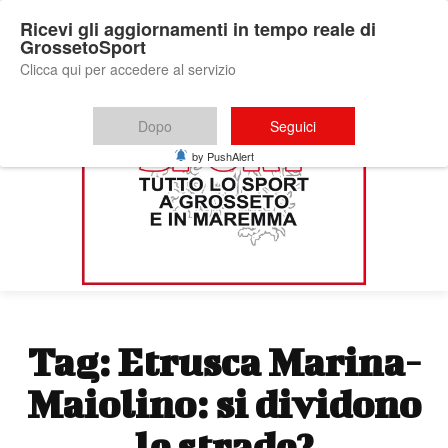
Ricevi gli aggiornamenti in tempo reale di
GrossetoSport
Clicca qui per accedere al servizio
Dopo
Seguici
by PushAlert
Tag:
Etrusca Marina-
Maiolino: si dividono
le strade?