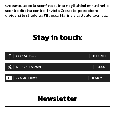
Grosseto. Dopo la sconfitta subita negli ultimi minuti nello
scontro diretta contro l'Invicta Grosseto, potrebbero
dividersi le strade tra l'Etrusca Marina e l'attuale tecnico...
Stay in touch:
255,324
Fans
MI PIACE
128,657
Follower
SEGUI
97,058
Iscritti
ISCRIVITI
Newsletter