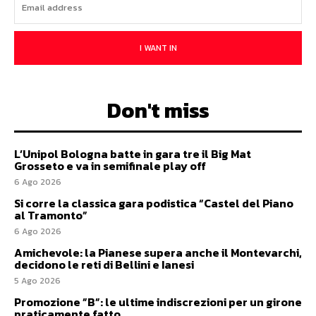
I WANT IN
Don't miss
L’Unipol Bologna batte in gara tre il Big Mat
Grosseto e va in semifinale play off
6 Ago 2026
Si corre la classica gara podistica “Castel del Piano
al Tramonto”
6 Ago 2026
Amichevole: la Pianese supera anche il Montevarchi,
decidono le reti di Bellini e Ianesi
5 Ago 2026
Promozione ”B”: le ultime indiscrezioni per un girone
praticamente fatto