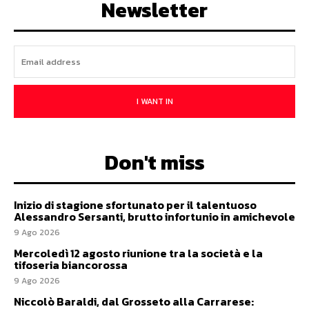
Newsletter
I WANT IN
Don't miss
Inizio di stagione sfortunato per il talentuoso
Alessandro Sersanti, brutto infortunio in amichevole
9 Ago 2026
Mercoledì 12 agosto riunione tra la società e la
tifoseria biancorossa
9 Ago 2026
Niccolò Baraldi, dal Grosseto alla Carrarese: