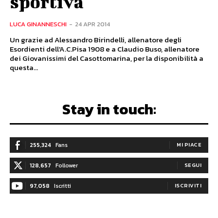
sportiva
LUCA GINANNESCHI
-
24 APR 2014
Un grazie ad Alessandro Birindelli, allenatore degli
Esordienti dell'A.C.Pisa 1908 e a Claudio Buso, allenatore
dei Giovanissimi del Casottomarina, per la disponibilità a
questa...
Stay in touch:
255,324
Fans
MI PIACE
128,657
Follower
SEGUI
97,058
Iscritti
ISCRIVITI