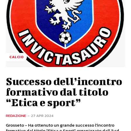
CALCIO
Successo dell’incontro
formativo dal titolo
“Etica e sport”
REDAZIONE
-
27 APR 2024
Grosseto - Ha ottenuto un grande successo l'incontro
formativo dal titolo "Etica e Sport" organizzato dall 'Asd