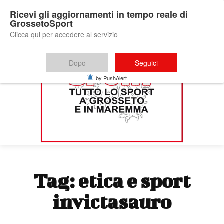
Ricevi gli aggiornamenti in tempo reale di
GrossetoSport
Clicca qui per accedere al servizio
Dopo
Seguici
by PushAlert
Tag:
etica e sport
invictasauro