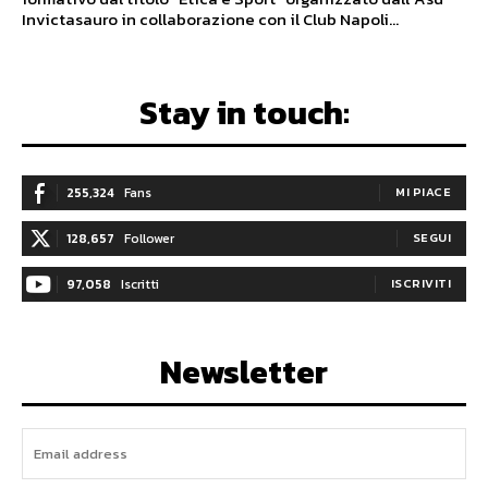
Invictasauro in collaborazione con il Club Napoli...
Stay in touch:
255,324
Fans
MI PIACE
128,657
Follower
SEGUI
97,058
Iscritti
ISCRIVITI
Newsletter