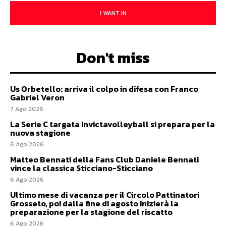
I WANT IN
Don't miss
Us Orbetello: arriva il colpo in difesa con Franco
Gabriel Veron
7 Ago 2026
La Serie C targata Invictavolleyball si prepara per la
nuova stagione
6 Ago 2026
Matteo Bennati della Fans Club Daniele Bennati
vince la classica Sticciano-Sticciano
6 Ago 2026
Ultimo mese di vacanza per il Circolo Pattinatori
Grosseto, poi dalla fine di agosto inizierà la
preparazione per la stagione del riscatto
6 Ago 2026