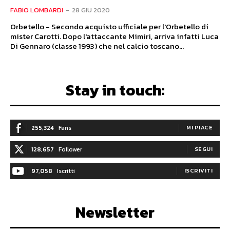
FABIO LOMBARDI
-
28 GIU 2020
Orbetello - Secondo acquisto ufficiale per l'Orbetello di
mister Carotti. Dopo l'attaccante Mimiri, arriva infatti Luca
Di Gennaro (classe 1993) che nel calcio toscano...
Stay in touch:
255,324
Fans
MI PIACE
128,657
Follower
SEGUI
97,058
Iscritti
ISCRIVITI
Newsletter