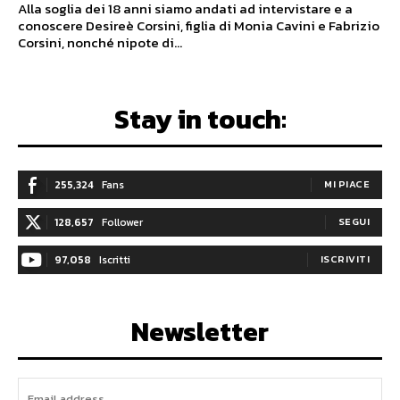
Alla soglia dei 18 anni siamo andati ad intervistare e a
conoscere Desireè Corsini, figlia di Monia Cavini e Fabrizio
Corsini, nonché nipote di...
Stay in touch:
255,324
Fans
MI PIACE
128,657
Follower
SEGUI
97,058
Iscritti
ISCRIVITI
Newsletter