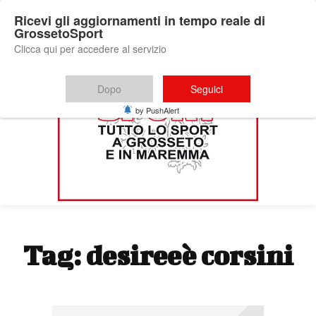
Ricevi gli aggiornamenti in tempo reale di
GrossetoSport
Clicca qui per accedere al servizio
Dopo
Seguici
by PushAlert
Tag:
desireeè corsini