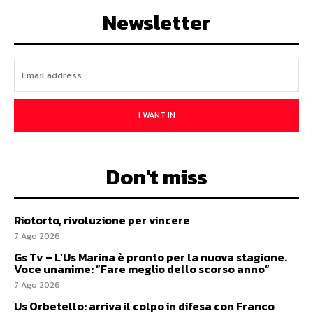
Newsletter
I WANT IN
Don't miss
Riotorto, rivoluzione per vincere
7 Ago 2026
Gs Tv – L’Us Marina è pronto per la nuova stagione.
Voce unanime: ”Fare meglio dello scorso anno”
7 Ago 2026
Us Orbetello: arriva il colpo in difesa con Franco