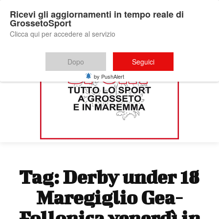
Ricevi gli aggiornamenti in tempo reale di
GrossetoSport
Clicca qui per accedere al servizio
Dopo
Seguici
by PushAlert
Tag:
Derby under 18
Maregiglio Gea-
Follonica venerdì in