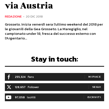
via Austria
REDAZIONE
-
20 DIC 2018
Grosseto. Inizia venerdì sera l'ultimo weekend del 2018 per
le giovanili della Gea Grosseto. La Maregiglio, nel
campionato under 18, fresca del successo esterno con
l'Argentario...
Stay in touch:
255,324
Fans
MI PIACE
128,657
Follower
SEGUI
97,058
Iscritti
ISCRIVITI