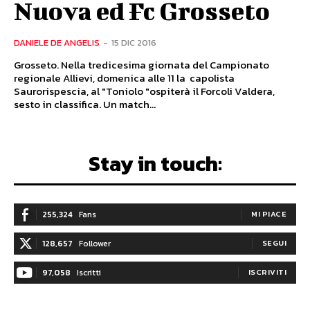
Nuova ed Fc Grosseto
DANIELE DE ANGELIS
-
15 DIC 2016
Grosseto. Nella tredicesima giornata del Campionato
regionale Allievi, domenica alle 11 la capolista
Saurorispescia, al "Toniolo "ospiterà il Forcoli Valdera,
sesto in classifica. Un match...
Stay in touch:
255,324
Fans
MI PIACE
128,657
Follower
SEGUI
97,058
Iscritti
ISCRIVITI