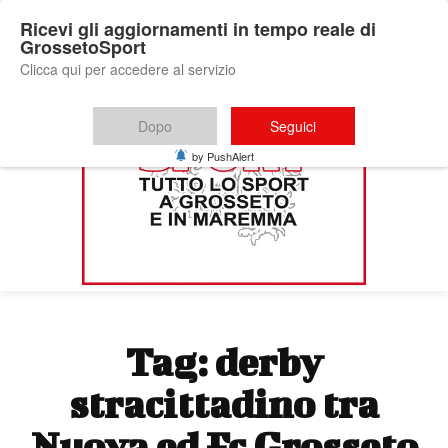
Ricevi gli aggiornamenti in tempo reale di
GrossetoSport
Clicca qui per accedere al servizio
Dopo
Seguici
by PushAlert
Tag:
derby
stracittadino tra
Nuova ed Fc Grosseto