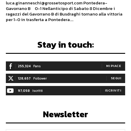
luca.ginanneschi@grossetosport.com Pontedera-
Gavorrano B 0-1 Nellanticipo di Sabato 8 Dicembre i
ragazzi del Gavorrano B di Busdraghi tornano alla vittoria
per 1-0 in trasferta a Pontedera....
Stay in touch:
255,324
Fans
MI PIACE
128,657
Follower
SEGUI
97,058
Iscritti
ISCRIVITI
Newsletter