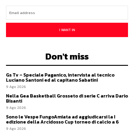
I WANT IN
Don't miss
Gs Tv – Speciale Paganico, intervista al tecnico
Luciano Santoni ed al capitano Sabatini
9 Ago 2026
Nella Gea Basketball Grosseto di serie C arriva Dario
Bisanti
9 Ago 2026
Sono le Vespe FungoAmiata ad aggiudicarsi la I
edizione della Arcidosso Cup torneo di calcio a 6
9 Ago 2026