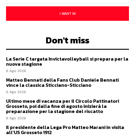
I WANT IN
Don't miss
La Serie C targata Invictavolleyball si prepara per la
nuova stagione
6 Ago 2026
Matteo Bennati della Fans Club Daniele Bennati
vince la classica Sticciano-Sticciano
6 Ago 2026
Ultimo mese di vacanza per il Circolo Pattinatori
Grosseto, poi dalla fine di agosto inizierà la
preparazione per la stagione del riscatto
6 Ago 2026
Il presidente della Lega Pro Matteo Marani in visita
all’US Grosseto 1912