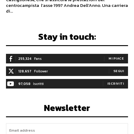
centrocampista l’asse 1997 Andrea Dell’Anno. Una carriera
di...
Stay in touch:
255,324
Fans
MI PIACE
128,657
Follower
SEGUI
97,058
Iscritti
ISCRIVITI
Newsletter