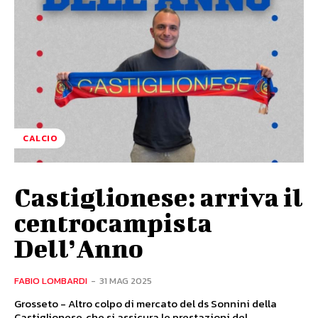
CALCIO
Castiglionese: arriva il
centrocampista
Dell’Anno
FABIO LOMBARDI
-
31 MAG 2025
Grosseto - Altro colpo di mercato del ds Sonnini della
Castiglionese, che si assicura le prestazioni del