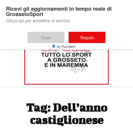
Ricevi gli aggiornamenti in tempo reale di
GrossetoSport
Clicca qui per accedere al servizio
Dopo
Seguici
by PushAlert
Tag:
Dell’anno
castiglionese