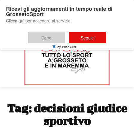
Ricevi gli aggiornamenti in tempo reale di
GrossetoSport
Clicca qui per accedere al servizio
Dopo
Seguici
by PushAlert
Tag:
decisioni giudice
sportivo