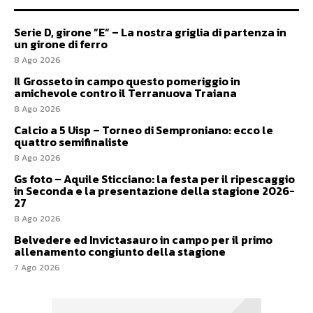
Serie D, girone ”E” – La nostra griglia di partenza in
un girone di ferro
8 Ago 2026
Il Grosseto in campo questo pomeriggio in
amichevole contro il Terranuova Traiana
8 Ago 2026
Calcio a 5 Uisp – Torneo di Semproniano: ecco le
quattro semifinaliste
8 Ago 2026
Gs foto – Aquile Sticciano: la festa per il ripescaggio
in Seconda e la presentazione della stagione 2026-
27
8 Ago 2026
Belvedere ed Invictasauro in campo per il primo
allenamento congiunto della stagione
7 Ago 2026