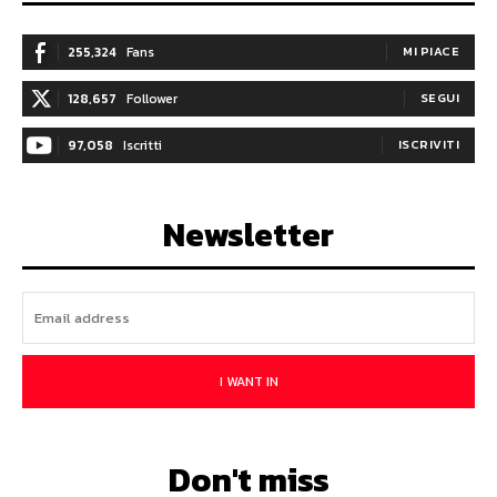
255,324
Fans
MI PIACE
128,657
Follower
SEGUI
97,058
Iscritti
ISCRIVITI
Newsletter
I WANT IN
Don't miss