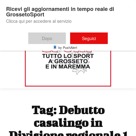
Ricevi gli aggiornamenti in tempo reale di
GrossetoSport
Clicca qui per accedere al servizio
Dopo
Seguici
by PushAlert
Tag:
Debutto
casalingo in
Divisione regionale 1