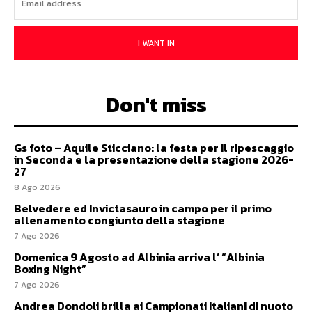
I WANT IN
Don't miss
Gs foto – Aquile Sticciano: la festa per il ripescaggio
in Seconda e la presentazione della stagione 2026-
27
8 Ago 2026
Belvedere ed Invictasauro in campo per il primo
allenamento congiunto della stagione
7 Ago 2026
Domenica 9 Agosto ad Albinia arriva l’ “Albinia
Boxing Night”
7 Ago 2026
Andrea Dondoli brilla ai Campionati Italiani di nuoto