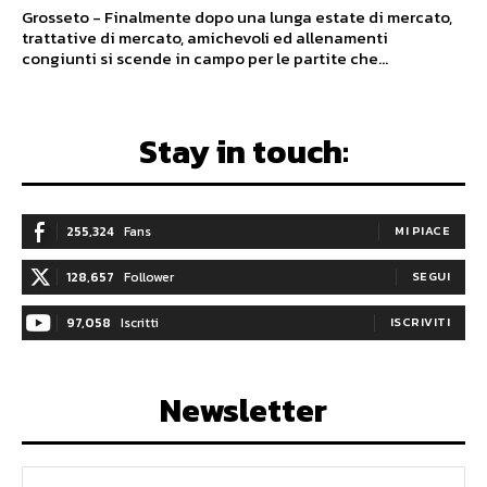
Grosseto - Finalmente dopo una lunga estate di mercato,
trattative di mercato, amichevoli ed allenamenti
congiunti si scende in campo per le partite che...
Stay in touch:
255,324
Fans
MI PIACE
128,657
Follower
SEGUI
97,058
Iscritti
ISCRIVITI
Newsletter